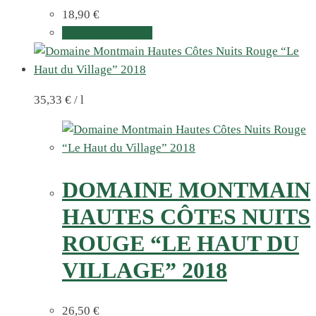
18,90
€
In den Warenkorb
35,33
€
/
l
DOMAINE MONTMAIN
HAUTES CÔTES NUITS
ROUGE “LE HAUT DU
VILLAGE” 2018
26,50
€