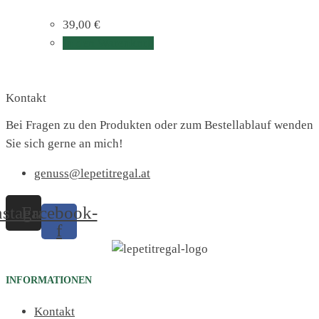
39,00
€
In den Warenkorb
Kontakt
Bei Fragen zu den Produkten oder zum Bestellablauf wenden
Sie sich gerne an mich!
genuss@lepetitregal.at
nstagram
Facebook-
f
INFORMATIONEN
Kontakt