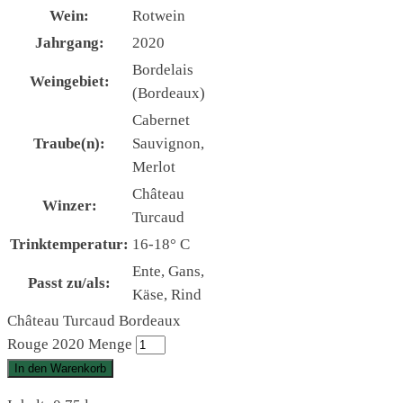
Wein:
Rotwein
Jahrgang:
2020
Bordelais
Weingebiet:
(Bordeaux)
Cabernet
Traube(n):
Sauvignon,
Merlot
Château
Winzer:
Turcaud
Trinktemperatur:
16-18° C
Ente, Gans,
Passt zu/als:
Käse, Rind
Château Turcaud Bordeaux
Rouge 2020 Menge
In den Warenkorb