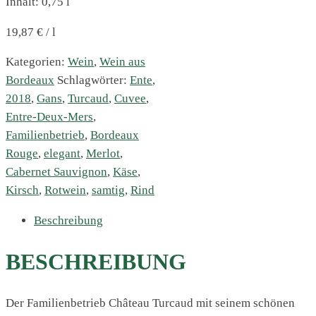
Inhalt: 0,75
l
19,87
€
/
l
Kategorien:
Wein
,
Wein aus
Bordeaux
Schlagwörter:
Ente
,
2018
,
Gans
,
Turcaud
,
Cuvee
,
Entre-Deux-Mers
,
Familienbetrieb
,
Bordeaux
Rouge
,
elegant
,
Merlot
,
Cabernet Sauvignon
,
Käse
,
Kirsch
,
Rotwein
,
samtig
,
Rind
Beschreibung
BESCHREIBUNG
Der Familienbetrieb Château Turcaud mit seinem schönen