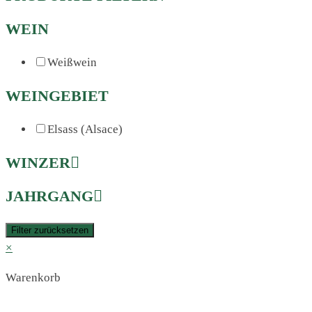
WEIN
Weißwein
WEINGEBIET
Elsass (Alsace)
WINZER
JAHRGANG
Filter zurücksetzen
×
Warenkorb