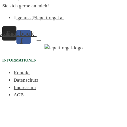
Sie sich gerne an mich!
genuss@lepetitregal.at
stagram
Facebook-
f
INFORMATIONEN
Kontakt
Datenschutz
Impressum
AGB