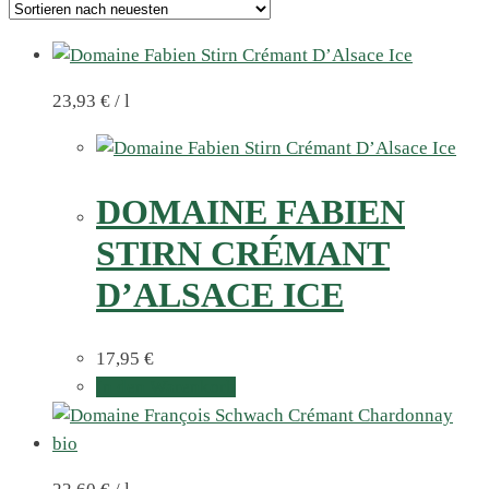
23,93
€
/
l
DOMAINE FABIEN
STIRN CRÉMANT
D’ALSACE ICE
17,95
€
In den Warenkorb