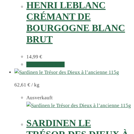
HENRI LEBLANC
CRÉMANT DE
BOURGOGNE BLANC
BRUT
14,99
€
In den Warenkorb
62,61
€
/
kg
Ausverkauft
SARDINEN LE