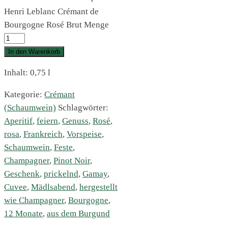
Henri Leblanc Crémant de
Bourgogne Rosé Brut Menge
In den Warenkorb
Inhalt: 0,75
l
Kategorie:
Crémant
(Schaumwein)
Schlagwörter:
Aperitif
,
feiern
,
Genuss
,
Rosé
,
rosa
,
Frankreich
,
Vorspeise
,
Schaumwein
,
Feste
,
Champagner
,
Pinot Noir
,
Geschenk
,
prickelnd
,
Gamay
,
Cuvee
,
Mädlsabend
,
hergestellt
wie Champagner
,
Bourgogne
,
12 Monate
,
aus dem Burgund