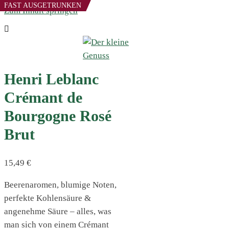
FAST AUSGETRUNKEN
FAST AUSGETRUNKEN
Zum Inhalt springen
Henri Leblanc
Crémant de
Bourgogne Rosé
Brut
15,49
€
Beerenaromen, blumige Noten,
perfekte Kohlensäure &
angenehme Säure – alles, was
man sich von einem Crémant