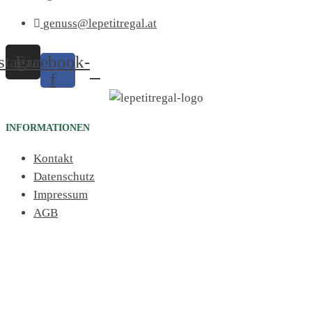
genuss@lepetitregal.at
stagram
Facebook-
f
INFORMATIONEN
Kontakt
Datenschutz
Impressum
AGB