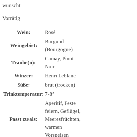
wünscht
Vorrätig
Wein:
Rosé
Burgund
Weingebiet:
(Bourgogne)
Gamay, Pinot
Traube(n):
Noir
Winzer:
Henri Leblanc
Süße:
brut (trocken)
Trinktemperatur:
7-8°
Aperitif, Feste
feiern, Geflügel,
Passt zu/als:
Meeresfrüchten,
warmen
Vorspeisen