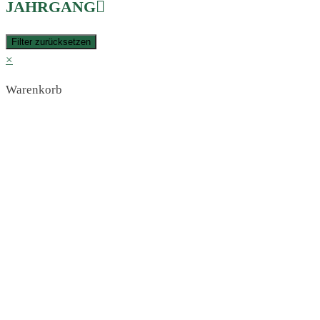
JAHRGANG
Filter zurücksetzen
×
Warenkorb