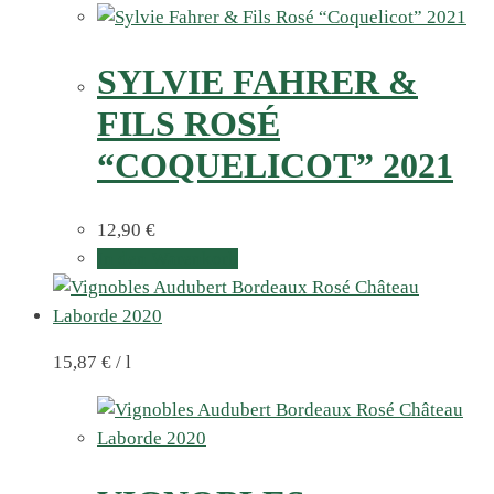
SYLVIE FAHRER &
FILS ROSÉ
“COQUELICOT” 2021
12,90
€
In den Warenkorb
15,87
€
/
l