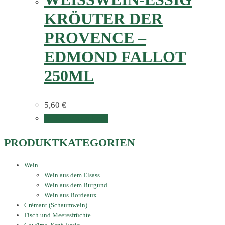
RÖUTER DER P
ROVENCE – E
DMOND FALLOT 2
50ML
5,60
€
In den Warenkorb
PRODUKTKATEGORIEN
Wein
Wein aus dem Elsass
Wein aus dem Burgund
Wein aus Bordeaux
Crémant (Schaumwein)
Fisch und Meeresfrüchte