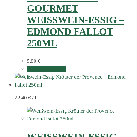
GOURMET
WEISSWEIN-ESSIG – E
DMOND FALLOT 2
50ML
5,80
€
In den Warenkorb
22,40
€
/
l
WEISSWEIN-ESSIG K