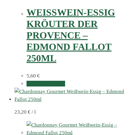
WEISSWEIN-ESSIG K
RÖUTER DER P
ROVENCE – E
DMOND FALLOT 2
50ML
5,60
€
In den Warenkorb
23,20
€
/
l