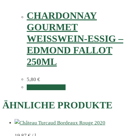
CHARDONNAY
GOURMET
WEISSWEIN-ESSIG – E
DMOND FALLOT 2
50ML
5,80
€
In den Warenkorb
ÄHNLICHE PRODUKTE
19,87
€
/
l