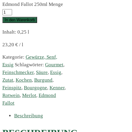
Edmond Fallot 250ml Menge
In den Warenkorb
Inhalt: 0,25
l
23,20
€
/
l
Kategorie:
Gewürze, Senf,
Essig
Schlagwörter:
Gourmet
,
Feinschmecker
,
Säure
,
Essig
,
Zutat
,
Kochen
,
Burgund
,
Feinspitz
,
Bourgogne
,
Kenner
,
Rotwein
,
Merlot
,
Edmond
Fallot
Beschreibung