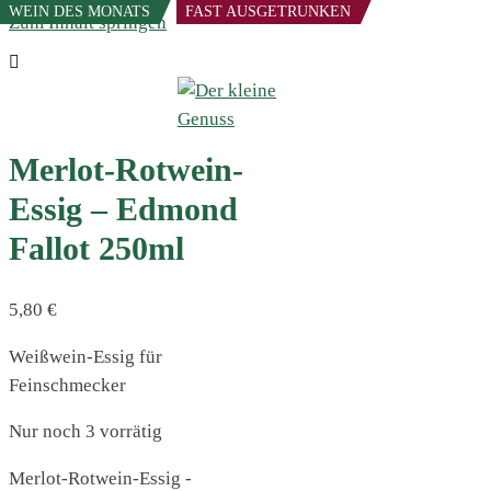
WEIN DES MONATS
FAST AUSGETRUNKEN
Zum Inhalt springen
Merlot-Rotwein-
Essig – Edmond
Fallot 250ml
5,80
€
Weißwein-Essig für
Feinschmecker
Nur noch 3 vorrätig
Merlot-Rotwein-Essig -