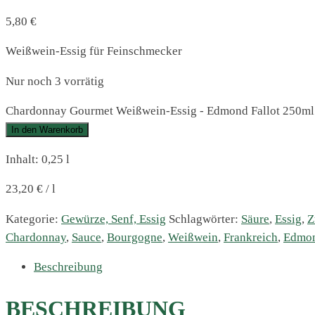
5,80
€
Weißwein-Essig für Feinschmecker
Nur noch 3 vorrätig
Chardonnay Gourmet Weißwein-Essig - Edmond Fallot 250m
In den Warenkorb
Inhalt: 0,25
l
23,20
€
/
l
Kategorie:
Gewürze, Senf, Essig
Schlagwörter:
Säure
,
Essig
,
Z
Chardonnay
,
Sauce
,
Bourgogne
,
Weißwein
,
Frankreich
,
Edmon
Beschreibung
BESCHREIBUNG