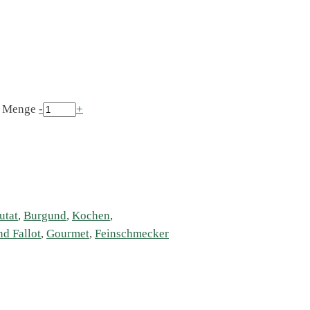
l Menge
-
+
utat
,
Burgund
,
Kochen
,
d Fallot
,
Gourmet
,
Feinschmecker