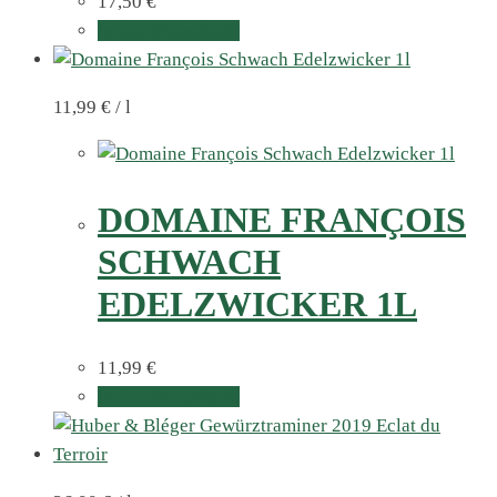
17,50
€
In den Warenkorb
11,99
€
/
l
DOMAINE FRANÇOIS
SCHWACH
EDELZWICKER 1L
11,99
€
In den Warenkorb