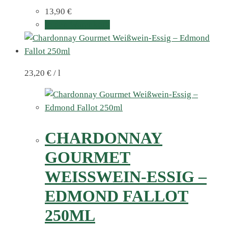
13,90
€
In den Warenkorb
23,20
€
/
l
CHARDONNAY
GOURMET
WEISSWEIN-ESSIG – E
DMOND FALLOT 2
50ML