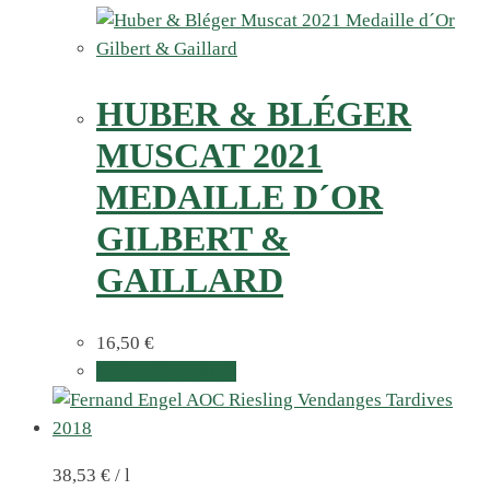
HUBER & BLÉGER
MUSCAT 2021
MEDAILLE D´OR
GILBERT &
GAILLARD
16,50
€
In den Warenkorb
38,53
€
/
l