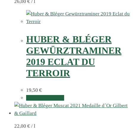
26,00
€
/
l
HUBER & BLÉGER
GEWÜRZTRAMINER
2019 ECLAT DU
TERROIR
19,50
€
In den Warenkorb
22,00
€
/
l