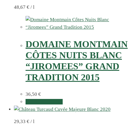
48,67
€
/
l
DOMAINE MONTMAIN
CÔTES NUITS BLANC
“JIROMEES” GRAND
TRADITION 2015
36,50
€
In den Warenkorb
29,33
€
/
l