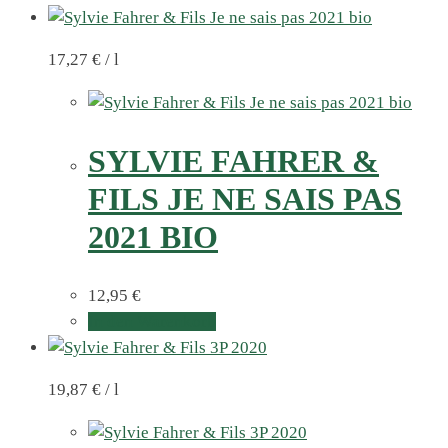
17,27
€
/
l
SYLVIE FAHRER &
FILS JE NE SAIS PAS
2021 BIO
12,95
€
In den Warenkorb
19,87
€
/
l