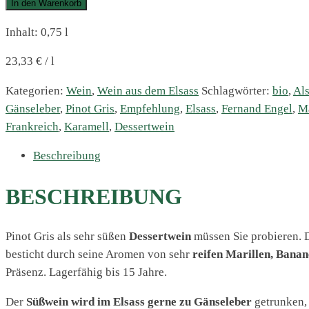
In den Warenkorb
Inhalt: 0,75
l
23,33
€
/
l
Kategorien:
Wein
,
Wein aus dem Elsass
Schlagwörter:
bio
,
Al
Gänseleber
,
Pinot Gris
,
Empfehlung
,
Elsass
,
Fernand Engel
,
Ma
Frankreich
,
Karamell
,
Dessertwein
Beschreibung
BESCHREIBUNG
Pinot Gris als sehr süßen
Dessertwein
müssen Sie probieren. D
besticht durch seine Aromen von sehr
reifen Marillen, Bana
Präsenz. Lagerfähig bis 15 Jahre.
Der
Süßwein wird im Elsass gerne zu Gänseleber
getrunken, 