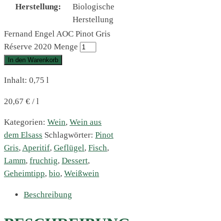
Herstellung:
Biologische
Herstellung
Fernand Engel AOC Pinot Gris
Réserve 2020 Menge
In den Warenkorb
Inhalt: 0,75
l
20,67
€
/
l
Kategorien:
Wein
,
Wein aus
dem Elsass
Schlagwörter:
Pinot
Gris
,
Aperitif
,
Geflügel
,
Fisch
,
Lamm
,
fruchtig
,
Dessert
,
Geheimtipp
,
bio
,
Weißwein
Beschreibung