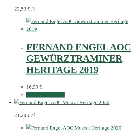
22,53
€
/
l
FERNAND ENGEL AOC
GEWÜRZTRAMINER
HERITAGE 2019
16,90
€
In den Warenkorb
21,20
€
/
l