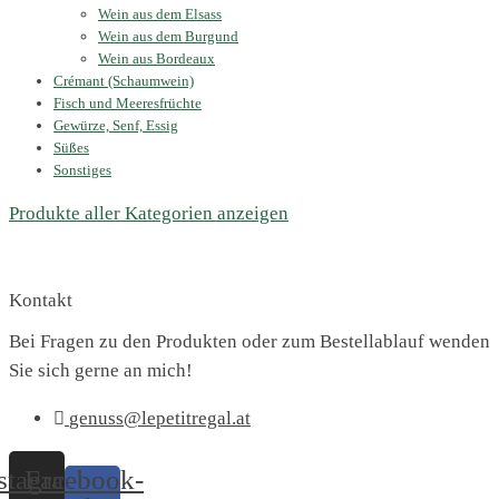
Wein aus dem Elsass
Wein aus dem Burgund
Wein aus Bordeaux
Crémant (Schaumwein)
Fisch und Meeresfrüchte
Gewürze, Senf, Essig
Süßes
Sonstiges
Produkte aller Kategorien anzeigen
Kontakt
Bei Fragen zu den Produkten oder zum Bestellablauf wenden
Sie sich gerne an mich!
genuss@lepetitregal.at
stagram
Facebook-