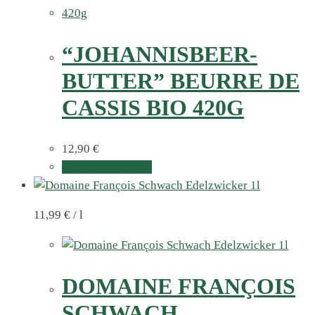
“JOHANNISBEER-
BUTTER” BEURRE DE
CASSIS BIO 420G
12,90
€
In den Warenkorb
11,99
€
/
l
DOMAINE FRANÇOIS
SCHWACH