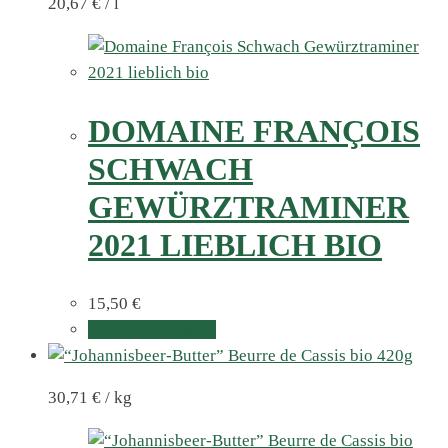
20,67
€
/
l
DOMAINE FRANÇOIS
SCHWACH
GEWÜRZTRAMINER
2021 LIEBLICH BIO
15,50
€
In den Warenkorb
30,71
€
/
kg