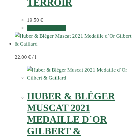
TERROIR
19,50
€
In den Warenkorb
22,00
€
/
l
HUBER & BLÉGER
MUSCAT 2021
MEDAILLE D´OR
GILBERT &