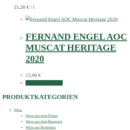
21,20
€
/
l
FERNAND ENGEL AOC
MUSCAT HERITAGE
2020
15,90
€
In den Warenkorb
PRODUKTKATEGORIEN
Wein
Wein aus dem Elsass
Wein aus dem Burgund
Wein aus Bordeaux