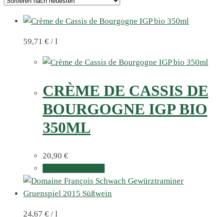
59,71
€
/
l
CRÈME DE CASSIS DE
BOURGOGNE IGP BIO
350ML
20,90
€
In den Warenkorb
24,67
€
/
l