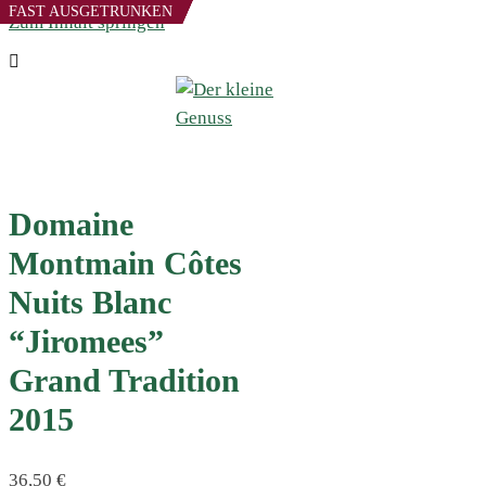
FAST AUSGETRUNKEN
FAST AUSGETRUNKEN
FAST AUSGETRUNKEN
FAST AUSGETRUNKEN
Zum Inhalt springen
Domaine
Montmain Côtes
Nuits Blanc
“Jiromees”
Grand Tradition
2015
36,50
€