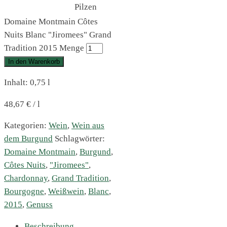
Pilzen
Domaine Montmain Côtes
Nuits Blanc "Jiromees" Grand
Tradition 2015 Menge
In den Warenkorb
Inhalt: 0,75
l
48,67
€
/
l
Kategorien:
Wein
,
Wein aus
dem Burgund
Schlagwörter:
Domaine Montmain
,
Burgund
,
Côtes Nuits
,
"Jiromees"
,
Chardonnay
,
Grand Tradition
,
Bourgogne
,
Weißwein
,
Blanc
,
2015
,
Genuss
Beschreibung