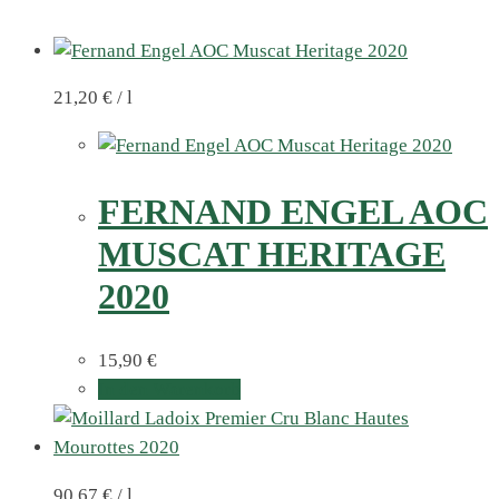
21,20
€
/
l
FERNAND ENGEL AOC
MUSCAT HERITAGE
2020
15,90
€
In den Warenkorb
90,67
€
/
l