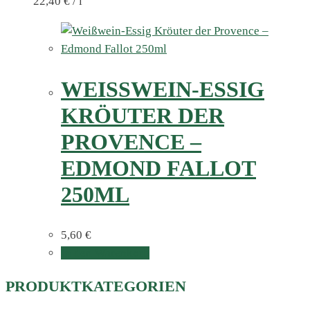
22,40
€
/
l
WEISSWEIN-ESSIG K
RÖUTER DER P
ROVENCE – E
DMOND FALLOT 2
50ML
5,60
€
In den Warenkorb
PRODUKTKATEGORIEN