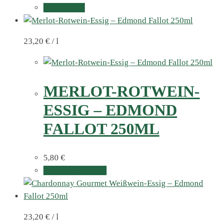
Weiterlesen
23,20
€
/
l
MERLOT-ROTWEIN-
ESSIG – EDMOND
FALLOT 250ML
5,80
€
In den Warenkorb
23,20
€
/
l