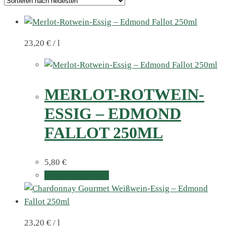
23,20
€
/
l
MERLOT-ROTWEIN-
ESSIG – EDMOND
FALLOT 250ML
5,80
€
In den Warenkorb
23,20
€
/
l