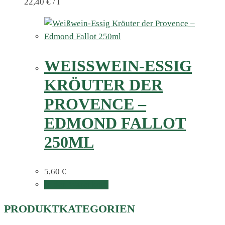
22,40
€
/
l
WEISSWEIN-ESSIG K
RÖUTER DER P
ROVENCE – E
DMOND FALLOT 2
50ML
5,60
€
In den Warenkorb
PRODUKTKATEGORIEN