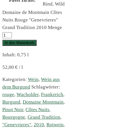
Passt zu/als:
Rind, Wild
Domaine de Montmain Côtes
Nuits Rouge "Genevrieres"
Grand Tradition 2010 Menge
In den Warenkorb
Inhalt: 0,75
l
52,00
€
/
l
Kategorien:
Wein
,
Wein aus
dem Burgund
Schlagwörter:
rouge
,
Wacholder
,
Frankreich
,
Burgund
,
Domaine Montmain
,
Pinot Noir
,
Côtes Nuits
,
Bourgogne
,
Grand Tradition
,
"Genevrieres"
,
2010
,
Rotwein
,