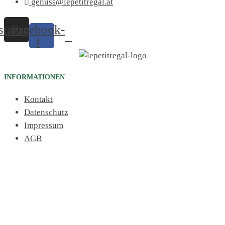
genuss@lepetitregal.at
stagram
Facebook-
f
INFORMATIONEN
Kontakt
Datenschutz
Impressum
AGB