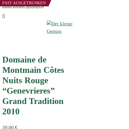
FAST AUSGETRUNKEN
FAST AUSGETRUNKEN
FAST AUSGETRUNKEN
Zum Inhalt springen
Domaine de
Montmain Côtes
Nuits Rouge
“Genevrieres”
Grand Tradition
2010
39,00
€