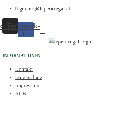
genuss@lepetitregal.at
stagram
Facebook-
f
INFORMATIONEN
Kontakt
Datenschutz
Impressum
AGB