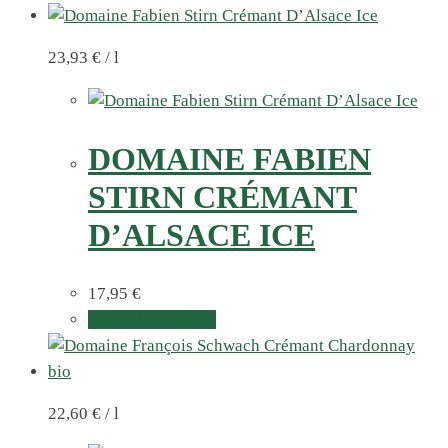
23,93
€
/
l
DOMAINE FABIEN
STIRN CRÉMANT
D’ALSACE ICE
17,95
€
In den Warenkorb
22,60
€
/
l