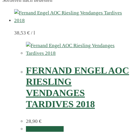
Sortieren nach neuesten
38,53
€
/
l
FERNAND ENGEL AOC
RIESLING
VENDANGES
TARDIVES 2018
28,90
€
In den Warenkorb