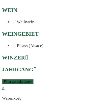
WEIN
Weißwein
WEINGEBIET
Elsass (Alsace)
WINZER
JAHRGANG
Filter zurücksetzen
×
Warenkorb