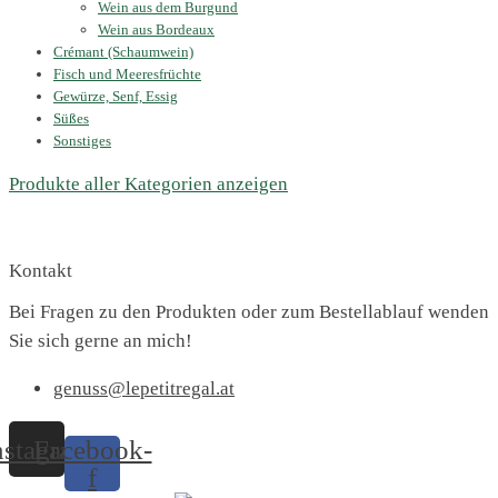
Wein aus dem Burgund
Wein aus Bordeaux
Crémant (Schaumwein)
Fisch und Meeresfrüchte
Gewürze, Senf, Essig
Süßes
Sonstiges
Produkte aller Kategorien anzeigen
Kontakt
Bei Fragen zu den Produkten oder zum Bestellablauf wenden
Sie sich gerne an mich!
genuss@lepetitregal.at
nstagram
Facebook-
f