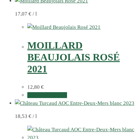
17,07
€
/
l
MOILLARD
BEAUJOLAIS ROSÉ
2021
12,80
€
In den Warenkorb
18,53
€
/
l