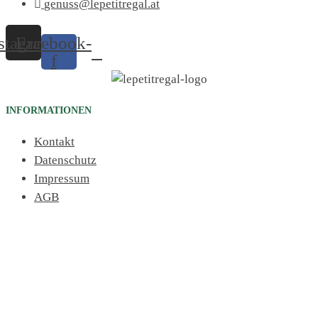
genuss@lepetitregal.at
stagram
Facebook-
f
INFORMATIONEN
Kontakt
Datenschutz
Impressum
AGB