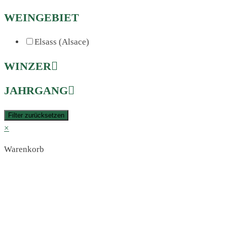
WEINGEBIET
Elsass (Alsace)
WINZER
JAHRGANG
Filter zurücksetzen
×
Warenkorb