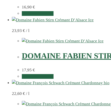
16,90
€
In den Warenkorb
23,93
€
/
l
DOMAINE FABIEN STI
17,95
€
In den Warenkorb
22,60
€
/
l