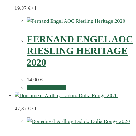
19,87
€
/
l
FERNAND ENGEL AOC
RIESLING HERITAGE
2020
14,90
€
In den Warenkorb
47,87
€
/
l