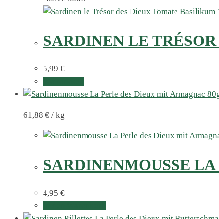
SARDINEN LE TRÉSOR
5,99
€
Weiterlesen
61,88
€
/
kg
SARDINENMOUSSE LA 
4,95
€
In den Warenkorb