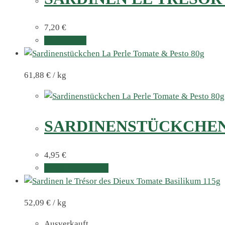
7,20
€
Weiterlesen
61,88
€
/
kg
SARDINENSTÜCKCHEN 
4,95
€
In den Warenkorb
52,09
€
/
kg
Ausverkauft