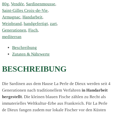
80g
,
Vendée
,
Sardinenmousse
,
Saint-Gilles Croix-de-Vie
,
Armagnac
,
Handarbeit
,
Weinbrand
,
handgefertigt
,
zart
,
Generationen
,
Fisch
,
mediterran
Beschreibung
Zutaten & Nährwerte
BESCHREIBUNG
Die Sardinen aus dem Hause La Perle de Dieux werden seit 4
Generationen nach traditionellem Verfahren
in Handarbeit
hergestellt
. Die kleinen blauen Fische zählen zu Recht als
immaterielles Weltkultur-Erbe aus Frankreich. Für La Perle
de Dieux fangen zudem nur lokale Fischer vor den Küsten