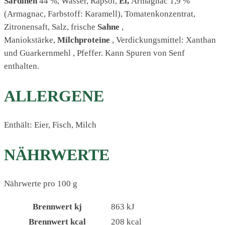
Sardinen
44 %, Wasser, Rapsöl,
Ei
,
Armagnac 1,9 %
(Armagnac, Farbstoff: Karamell), Tomatenkonzentrat,
Zitronensaft, Salz, frische
Sahne
,
Maniokstärke,
Milchproteine
, Verdickungsmittel: Xanthan
und Guarkernmehl , Pfeffer. Kann Spuren von Senf
enthalten.
ALLERGENE
Enthält: Eier, Fisch, Milch
NÄHRWERTE
Nährwerte pro 100 g
Brennwert kj
863
kJ
Brennwert kcal
208
kcal