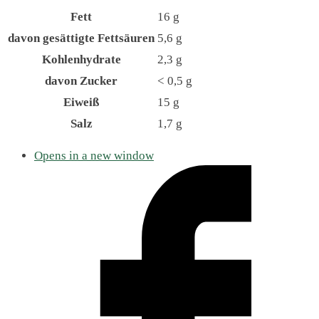
Fett
16
g
davon
gesättigte Fettsäuren
5,6
g
Kohlenhydrate
2,3
g
davon
Zucker
< 0,5
g
Eiweiß
15
g
Salz
1,7
g
Opens in a new window