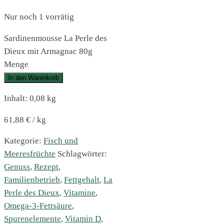
Nur noch 1 vorrätig
Sardinenmousse La Perle des
Dieux mit Armagnac 80g
Menge
In den Warenkorb
Inhalt: 0,08
kg
61,88
€
/
kg
Kategorie:
Fisch und
Meeresfrüchte
Schlagwörter:
Genuss
,
Rezept
,
Familienbetrieb
,
Fettgehalt
,
La
Perle des Dieux
,
Vitamine
,
Omega-3-Fettsäure
,
Spurenelemente
,
Vitamin D
,