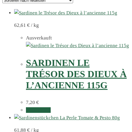
62,61
€
/
kg
Ausverkauft
SARDINEN LE
TRÉSOR DES DIEUX À
L’ANCIENNE 115G
7,20
€
Weiterlesen
61,88
€
/
kg