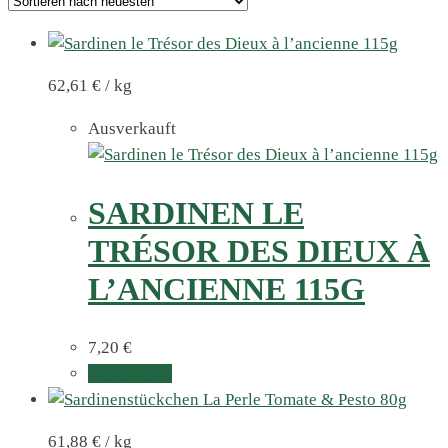
62,61
€
/
kg
Ausverkauft
SARDINEN LE
TRÉSOR DES DIEUX À
L’ANCIENNE 115G
7,20
€
Weiterlesen
61,88
€
/
kg