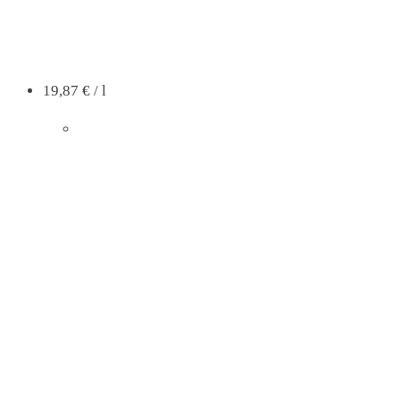
19,87
€
/
l