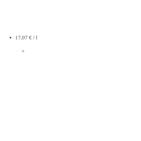
17,07
€
/
l