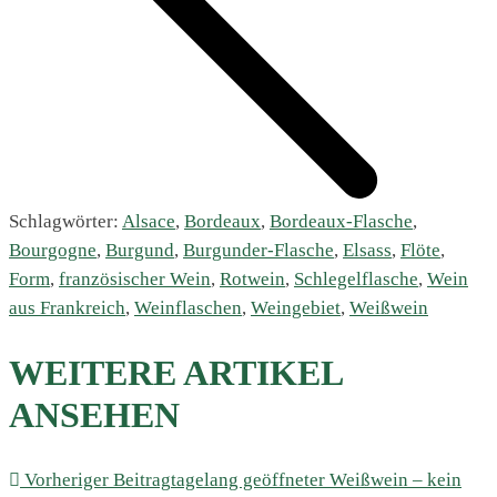
Schlagwörter:
Alsace
,
Bordeaux
,
Bordeaux-Flasche
,
Bourgogne
,
Burgund
,
Burgunder-Flasche
,
Elsass
,
Flöte
,
Form
,
französischer Wein
,
Rotwein
,
Schlegelflasche
,
Wein
aus Frankreich
,
Weinflaschen
,
Weingebiet
,
Weißwein
WEITERE ARTIKEL
ANSEHEN
Vorheriger Beitrag
tagelang geöffneter Weißwein – kein