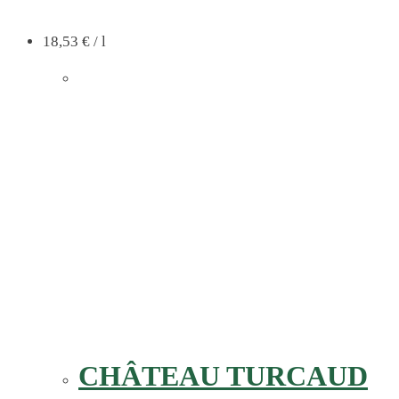
18,53
€
/
l
CHÂTEAU TURCAUD